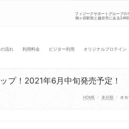
フィジークサポートグループの
鳩ヶ谷駅前と越谷市にある24
会の流れ
利用料金
ビジター利用
オリジナルプロテイン
プ！2021年6月中旬発売予定！
HOME
未分類
オカ